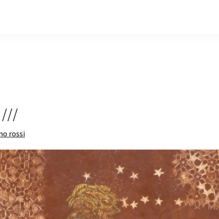
///
no rossi