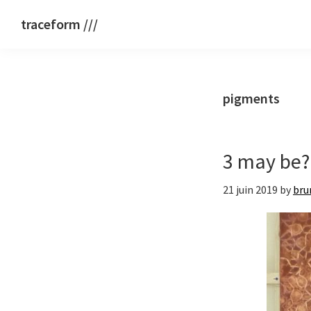
Passer
Passer
traceform ///
à
au
bruno
la
contenu
rossi
navigation
principal
principale
pigments
3 may be? 
21 juin 2019
by
bru