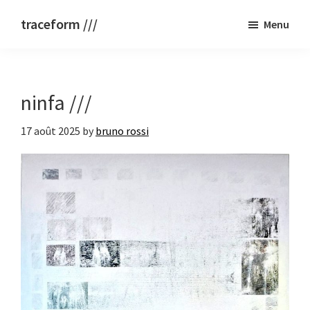
Passer
traceform ///
Menu
au
bruno
contenu
rossi
principal
ninfa ///
17 août 2025
by
bruno rossi