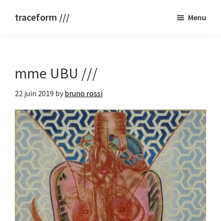
Passer
traceform ///
Menu
au
bruno
contenu
rossi
principal
mme UBU ///
22 juin 2019
by
bruno rossi